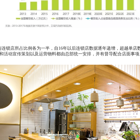
年单店与连锁店所占比例各为一半，自16年以后连锁店数据逐年递增，超越
导和活动宣传策划以及运营物料都由总部统一安排，并有督导配合店面事