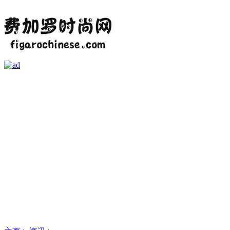
首页
资讯
时尚热点
时装
美容
娱乐
潮流
单品
婚嫁
美图
健康
奢华
时尚业界