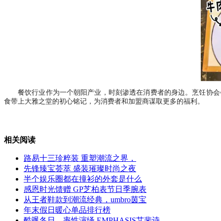
餐饮行业作为一个朝阳产业，时刻渗透在消费者的身边。烹饪协会
食带上大雅之堂的初心铭记，为消费者和加盟商谋取更多的福利。
相关阅读
路易十三珍粹装 重塑潮流之界，
先锋臻宝荟萃 盛装璀璨时尚之夜
半个娱乐圈都在撞衫的外套是什么
感恩时光馈赠 GP芝柏表节日季腕表
从王者鞋款到潮流经典，umbro茵宝
年末假日暖心单品排行榜
酷飒冬日，率性演绎 EMPHASIS艾斐诗