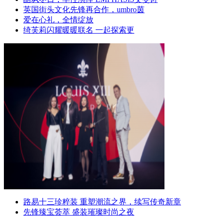
英国街头文化先锋再合作，umbro茵
爱在心礼，全情绽放
绮芙莉闪耀暖暖联名 一起探索更
路易十三珍粹装 重塑潮流之界，续写传奇新章
先锋臻宝荟萃 盛装璀璨时尚之夜