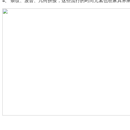
4、
条纹、波普、几何拼接，这些流行的时尚元素也在家具界