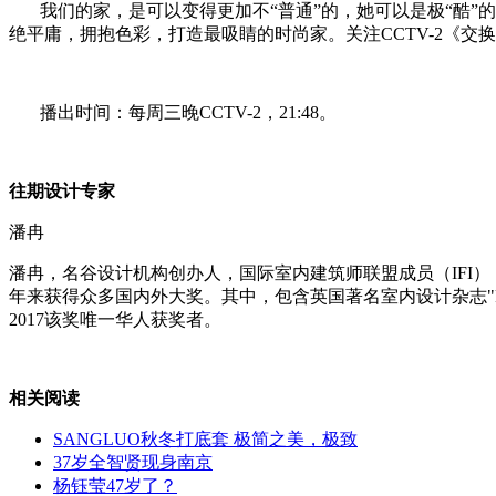
我们的家，是可以变得更加不
“
普通
”
的，她可以是极“酷”
绝平庸，拥抱色彩，打造最吸睛的时尚家。关注
CCTV-2
《交换
播出时间：每周三晚
CCTV-2
，
21:48
。
往期设计专家
潘冉
潘冉，名谷设计机构创办人，国际室内建筑师联盟成员（
IFI
）
年来获得众多国内外大奖。其中，包含英国著名室内设计杂志
2017
该奖唯一华人获奖者。
相关阅读
SANGLUO秋冬打底套 极简之美，极致
37岁全智贤现身南京
杨钰莹47岁了？