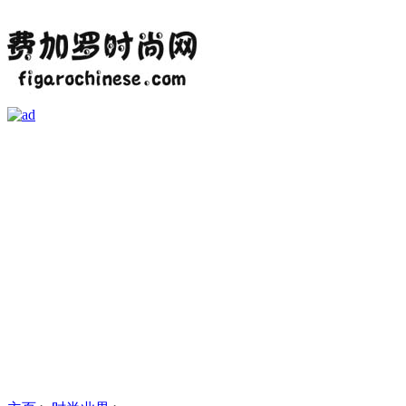
首页
资讯
时尚热点
时装
美容
娱乐
潮流
单品
婚嫁
美图
健康
奢华
时尚业界