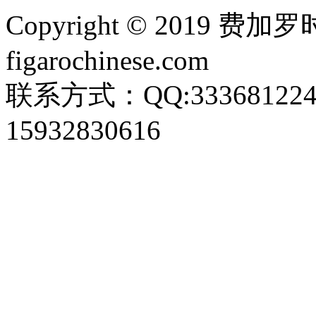
Copyright © 2019 费
figarochinese.com
联系方式：QQ:333681
15932830616