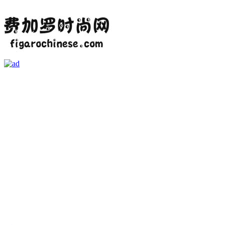
首页
资讯
时尚热点
时装
美容
娱乐
潮流
单品
婚嫁
美图
健康
奢华
时尚业界